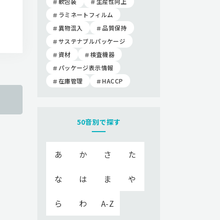
軟包装
生産性向上
ラミネートフィルム
異物混入
品質保持
サステナブルパッケージ
資材
検査機器
パッケージ表示情報
在庫管理
HACCP
50音別で探す
あ
か
さ
た
な
は
ま
や
ら
わ
A-Z