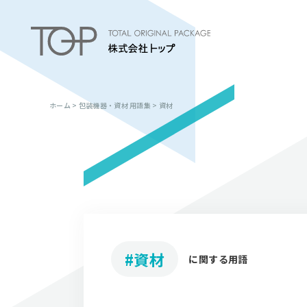
ホーム
>
包装機器・資材 用語集
>
資材
#資材
に関する用語